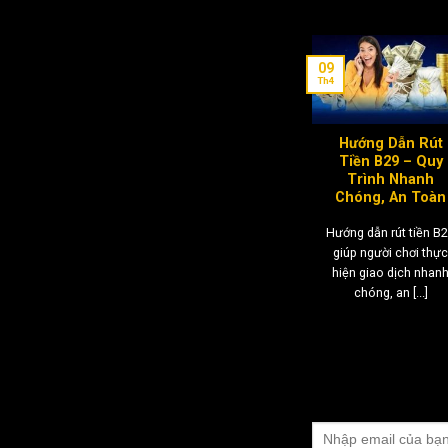
thành các mã nhị phâ
cổng game B29 còn 
khoản của người ch
09
09
Th4
Th4
Dịch Vụ Hỗ Trợ 
ên Miền Nam
Phỏm Online B29
Hướng Dẫn Rút
Sân Chơi Hấp
Hấp Dẫn – Đỉnh
Tiền B29 – Quy
o Mọi Game
Cao Game Bài Trí
Trình Nhanh
Thủ
Tuệ!
Chóng, An Toàn
 Miền Nam B29
Phỏm online B29 là một
Hướng dẫn rút tiền B
hỉ là một trò
trong những game bài
giúp người chơi thự
giải trí mà [...]
được nhiều người yêu
hiện giao dịch nhan
thích, nhưng [...]
chóng, an [...]