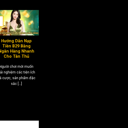
 nội bộ. Bên cạnh đó,
 OTP) để bảo vệ tài
9
4
Hướng Dẫn Nạp
Tiền B29 Bằng
Ngân Hàng Nhanh
Cho Tân Thủ
Người chơi mới muốn
rải nghiệm các tiện ích
á cược, sản phẩm đặc
sắc [...]