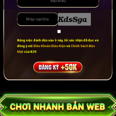
Bằng việc đánh dấu vào ô này, tôi xác nhận đã đọc và
đồng ý với
Điều Khoản Điều Kiện
và
Chính Sách Bảo
Mật
của B29.