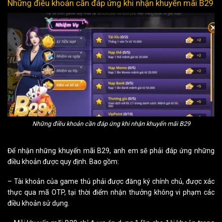
Những điều khoản cần đáp ứng khi nhận khuyến mãi B29
Những điều khoản cần đáp ứng khi nhận khuyến mãi B29
Để nhận những khuyến mãi B29, anh em sẽ phải đáp ứng những
điều khoản được quy định. Bao gồm:
– Tài khoản của game thủ phải được đăng ký chính chủ, được xác
thực qua mã OTP, tại thời điểm nhận thưởng không vi phạm các
điều khoản sử dụng.