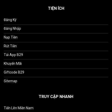
TIỆN ÍCH
Đăng Ký
Đăng Nhập
Nạp Tiền
Rút Tiền
Tải App B29
Khuyến Mãi
Giftcode B29
Sitemap
TRUY CẬP NHANH
Tiến Lên Miền Nam