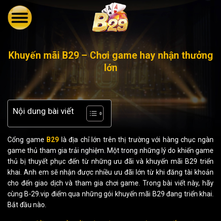
Skip
to
content
Khuyến mãi B29 – Chơi game hay nhận thưởng
lớn
Nội dung bài viết
Cổng game
B29
là địa chỉ lớn trên thị trường với hàng chục ngàn
game thủ tham gia trải nghiệm. Một trong những lý do khiến game
thủ bị thuyết phục đến từ những ưu đãi và khuyến mãi B29 triển
khai. Anh em sẽ nhận được nhiều ưu đãi lớn từ khi đăng tài khoản
cho đến giao dịch và tham gia chơi game. Trong bài viết này, hãy
cùng B-29.vip điểm qua những gói khuyến mãi B29 đang triển khai.
Bắt đầu nào.