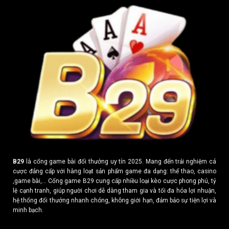
B29
là cổng game bài đổi thưởng uy tín 2025. Mang đến trải nghiệm cá
cược đẳng cấp với hàng loạt sản phẩm game đa dạng: thể thao, casino
,game bài,... Cổng game B29 cung cấp nhiều loại kèo cược phong phú, tỷ
lệ cạnh tranh, giúp người chơi dễ dàng tham gia và tối đa hóa lợi nhuận,
hệ thống đổi thưởng nhanh chóng, không giới hạn, đảm bảo sự tiện lợi và
minh bạch.