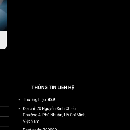
THÔNG TIN LIÊN HỆ
Thương hiệu:
B29
Địa chỉ: 20 Nguyễn Đình Chiểu,
Phường 4, Phú Nhuận, Hồ Chí Minh,
Việt Nam