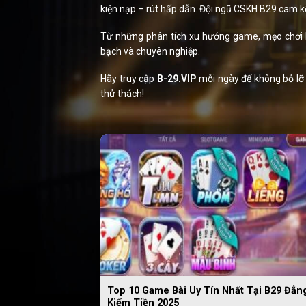
kiện nạp – rút hấp dẫn. Đội ngũ CSKH B29 cam k
Từ những phân tích xu hướng game, mẹo chơi h
bạch và chuyên nghiệp.
Hãy truy cập
B-29.VIP
mỗi ngày để không bỏ lỡ
thử thách!
Top 10 Game Bài Uy Tín Nhất Tại B29 Đẳn
Kiếm Tiền 2025