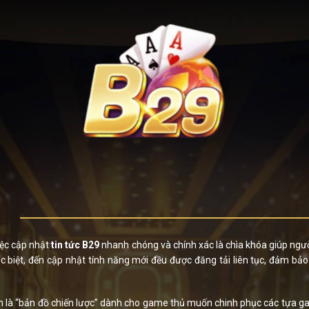
việc cập nhật
tin tức B29
nhanh chóng và chính xác là chìa khóa giúp ngườ
c biệt, đến cập nhật tính năng mới đều được đăng tải liên tục, đảm bảo 
n là “bản đồ chiến lược” dành cho game thủ muốn chinh phục các tựa gam