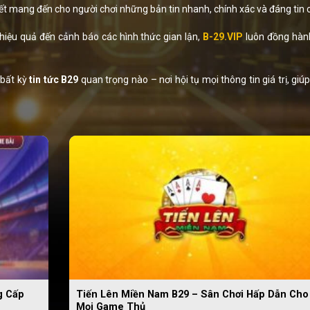
ết mang đến cho người chơi những bản tin nhanh, chính xác và đáng tin 
iệu quả đến cảnh báo các hình thức gian lận,
B-29.VIP
luôn đồng hành
 bất kỳ
tin tức B29
quan trọng nào – nơi hội tụ mọi thông tin giá trị, gi
g Cấp
Tiến Lên Miền Nam B29 – Sân Chơi Hấp Dẫn Cho
Mọi Game Thủ