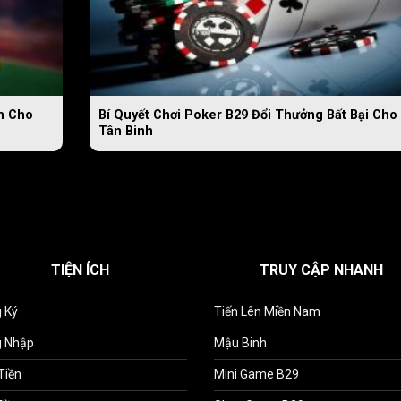
h Cho
Bí Quyết Chơi Poker B29 Đổi Thưởng Bất Bại Cho
Tân Binh
TIỆN ÍCH
TRUY CẬP NHANH
 Ký
Tiến Lên Miền Nam
 Nhập
Mậu Binh
Tiền
Mini Game B29