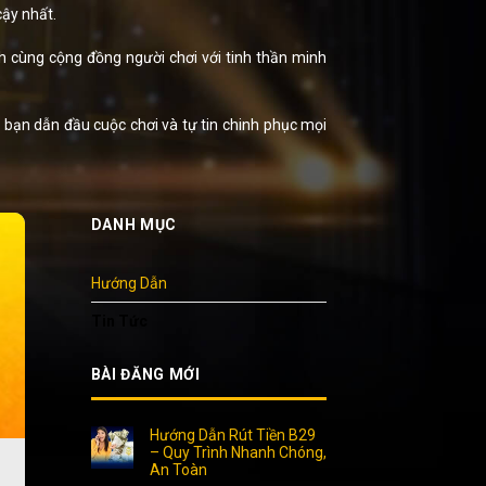
cậy nhất.
 cùng cộng đồng người chơi với tinh thần minh
úp bạn dẫn đầu cuộc chơi và tự tin chinh phục mọi
DANH MỤC
Hướng Dẫn
Tin Tức
BÀI ĐĂNG MỚI
Hướng Dẫn Rút Tiền B29
– Quy Trình Nhanh Chóng,
An Toàn