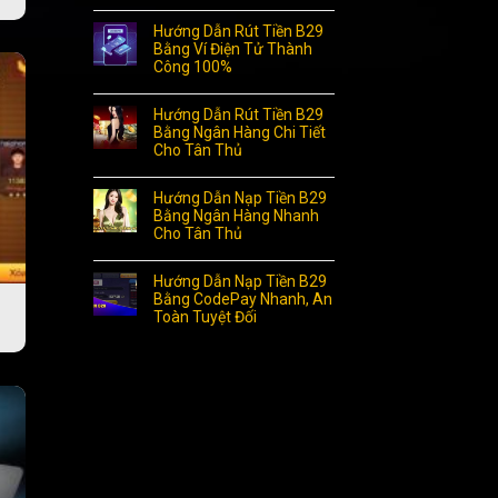
Hướng Dẫn Rút Tiền B29
Bằng Ví Điện Tử Thành
Công 100%
Hướng Dẫn Rút Tiền B29
Bằng Ngân Hàng Chi Tiết
Cho Tân Thủ
Hướng Dẫn Nạp Tiền B29
Bằng Ngân Hàng Nhanh
Cho Tân Thủ
Hướng Dẫn Nạp Tiền B29
Bằng CodePay Nhanh, An
Toàn Tuyệt Đối