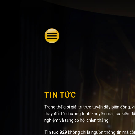
Skip
to
content
TIN TỨC
Trong thế giới giải trí trực tuyến đầy biến động, 
thay đổi từ chương trình khuyến mãi, sự kiện đặ
nghiệm và tăng cơ hội chiến thắng.
Tin tức B29
không chỉ là nguồn thông tin mà cò