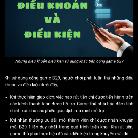
Những điều khoản điều kiện sử dụng khác trên cổng game B29
Khi sử dụng cổng game B29, người chơi phải tuân thủ những điều
khoản và điều kiện dưới đây;
Khi thực hiện giao dịch: việc nạp rút tiền chỉ được tiến hành trên
các kênh thanh toán được hỗ trợ. Game thủ phải bảo đảm tính
chính xác cho các phiếu giao dịch mà mình hỗ trợ:
Khi nhận thưởng ưu đãi: mỗi thành viên chỉ được nhận khuyến
mãi B29 1 lần duy nhất trong quá trình triển khai. Khi rút tiền,
game thủ phải thực hiện đủ các điều kiện trong khuyến mãi đó.