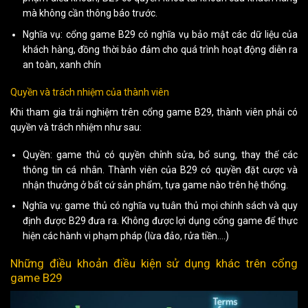
mà không cần thông báo trước.
Nghĩa vụ: cổng game B29 có nghĩa vụ bảo mật các dữ liệu của
khách hàng, đồng thời bảo đảm cho quá trình hoạt động diễn ra
an toàn, xanh chín
Quyền và trách nhiệm của thành viên
Khi tham gia trải nghiệm trên cổng game B29, thành viên phải có
quyền và trách nhiệm như sau:
Quyền: game thủ có quyền chỉnh sửa, bổ sung, thay thế các
thông tin cá nhân. Thành viên của B29 có quyền đặt cược và
nhận thưởng ở bất cứ sản phẩm, tựa game nào trên hệ thống.
Nghĩa vụ: game thủ có nghĩa vụ tuân thủ mọi chính sách và quy
định được B29 đưa ra. Không được lợi dụng cổng game để thực
hiện các hành vi phạm pháp (lừa đảo, rửa tiền….)
Những điều khoản điều kiện sử dụng khác trên cổng
game B29