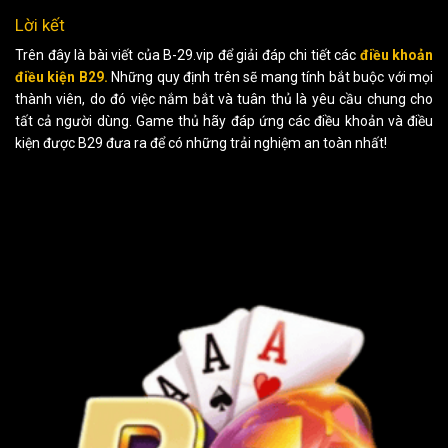
Lời kết
Trên đây là bài viết của B-29.vip để giải đáp chi tiết các
điều khoản
điều kiện B29.
Những quy định trên sẽ mang tính bắt buộc với mọi
thành viên, do đó việc nắm bắt và tuân thủ là yêu cầu chung cho
tất cả người dùng. Game thủ hãy đáp ứng các điều khoản và điều
kiện được B29 đưa ra để có những trải nghiệm an toàn nhất!