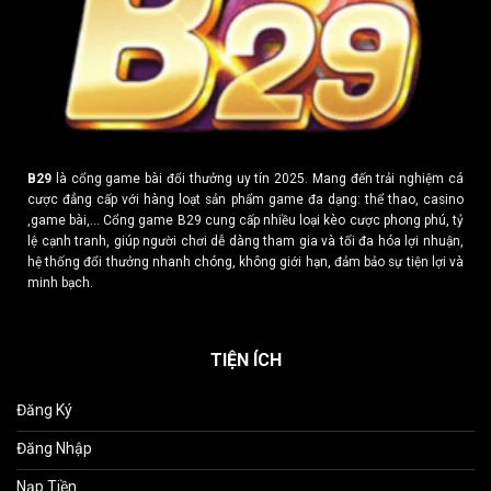
B29
là cổng game bài đổi thưởng uy tín 2025. Mang đến trải nghiệm cá
cược đẳng cấp với hàng loạt sản phẩm game đa dạng: thể thao, casino
,game bài,... Cổng game B29 cung cấp nhiều loại kèo cược phong phú, tỷ
lệ cạnh tranh, giúp người chơi dễ dàng tham gia và tối đa hóa lợi nhuận,
hệ thống đổi thưởng nhanh chóng, không giới hạn, đảm bảo sự tiện lợi và
minh bạch.
TIỆN ÍCH
Đăng Ký
Đăng Nhập
Nạp Tiền