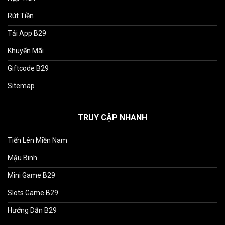
Rút Tiền
Tải App B29
Khuyến Mãi
Giftcode B29
Sitemap
TRUY CẬP NHANH
Tiến Lên Miền Nam
Mậu Binh
Mini Game B29
Slots Game B29
Hướng Dẫn B29