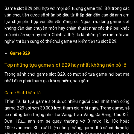
Game slot B29 phù hợp với mọi đối tượng game thủ. Bởi trong các
ván chơi, tiền cược sẽ phân bố đều từ thấp đến đến cao để anh em
lựa chọn phù hợp với tiền vốn đang có. Ngoài ra, dòng game slot
không cần đến chuyên môn hay chiến thuật như các thể loại khác
mà chỉ cần sự may mắn. Chính vì thế, dù là những “tay mơ mới vào
nghề” thì bạn cũng có thể chơi game và kiếm tiền từ slot B29.
Game B29
Top những tựa game slot B29 hay nhất không nên bỏ lỡ
Trong sảnh chơi game slot B29, có một số tựa game nổi bật mà
nhất định phải tham gia trải nghiệm, bao gồm:
Game Slot Thần Tài
Thần Tài là tựa game slot được nhiều người chơi nhất trên cổng
game B29 với hơn 30.000 lượt tham gia mỗi ngày. Trong game, sẽ
có những biểu tượng như Túi Vàng, Trâu Vàng, Gà Vàng, Câu Đối,
Dưa Hấu,… anh em sẽ quay thưởng với 3 mức 1k, 10k hoặc
100k/ván chơi. Khi xuất hiện dòng thắng, game thủ sẽ có được lợi