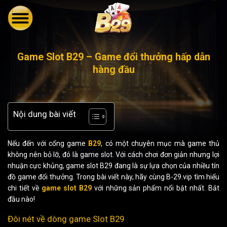
Skip
to
content
Game Slot B29 – Game đổi thưởng hấp dẫn
hàng đầu
Nội dung bài viết
Nếu đến với cổng game
B29
, có một chuyên mục mà game thủ
không nên bỏ lỡ, đó là game slot. Với cách chơi đơn giản nhưng lợi
nhuận cực khủng, game slot B29 đang là sự lựa chọn của nhiều tín
đồ game đổi thưởng. Trong bài viết này, hãy cùng B-29.vip tìm hiểu
chi tiết về
game slot B29
với những sản phẩm nổi bật nhất. Bắt
đầu nào!
Đôi nét về dòng game Slot B29